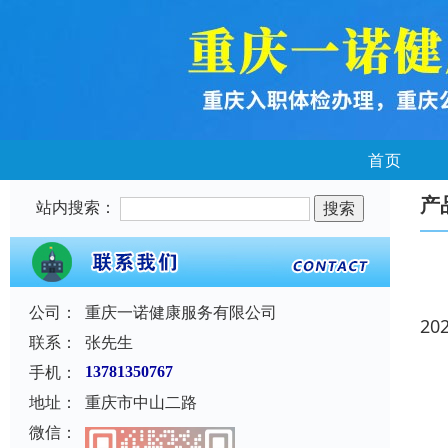
首页
产
站内搜索：
公司：
重庆一诺健康服务有限公司
20
联系：
张先生
手机：
13781350767
地址：
重庆市中山二路
微信：