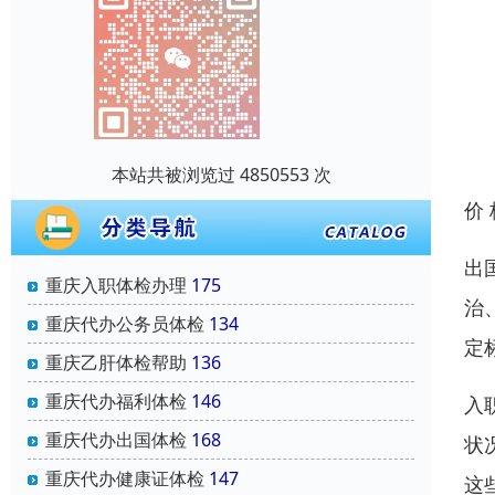
本站共被浏览过 4850553 次
价
出
重庆入职体检办理
175
治
重庆代办公务员体检
134
定
重庆乙肝体检帮助
136
重庆代办福利体检
146
入
重庆代办出国体检
168
状
重庆代办健康证体检
147
这