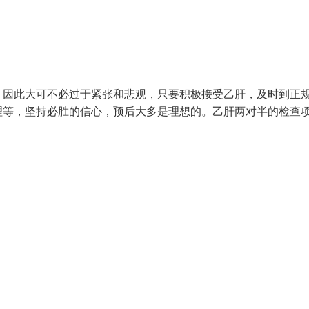
，因此大可不必过于紧张和悲观，只要积极接受乙肝，及时到正
理等，坚持必胜的信心，预后大多是理想的。乙肝两对半的检查