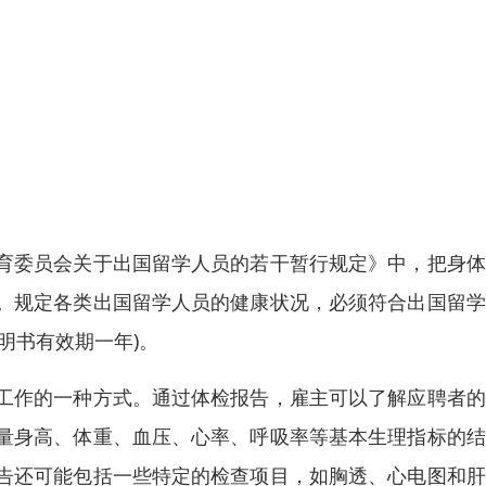
育委员会关于出国留学人员的若干暂行规定》中，把身体
。规定各类出国留学人员的健康状况，必须符合出国留学
明书有效期一年)。
工作的一种方式。通过体检报告，雇主可以了解应聘者的
量身高、体重、血压、心率、呼吸率等基本生理指标的结
告还可能包括一些特定的检查项目，如胸透、心电图和肝