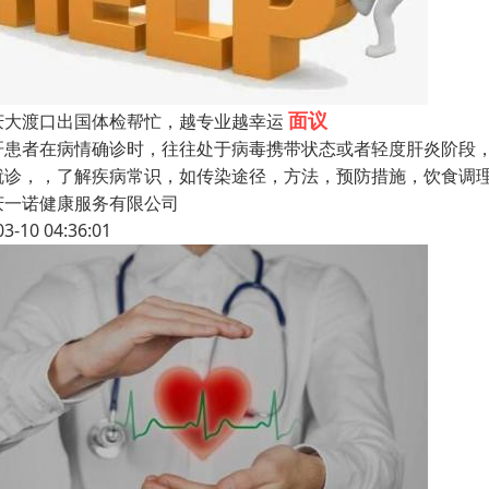
面议
庆大渡口出国体检帮忙，越专业越幸运
肝患者在病情确诊时，往往处于病毒携带状态或者轻度肝炎阶段
就诊，，了解疾病常识，如传染途径，方法，预防措施，饮食调
庆一诺健康服务有限公司
03-10 04:36:01