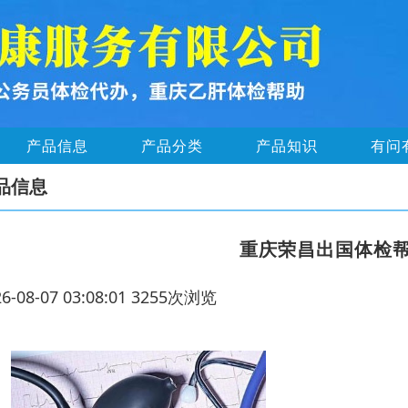
产品信息
产品分类
产品知识
有问
品信息
重庆荣昌出国体检
26-08-07 03:08:01 3255次浏览