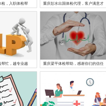
体检，入职体检帮
重庆彭水出国体检代理，客户满意才
检帮忙，越专业越
重庆梁平体检帮助，感谢你们的信任