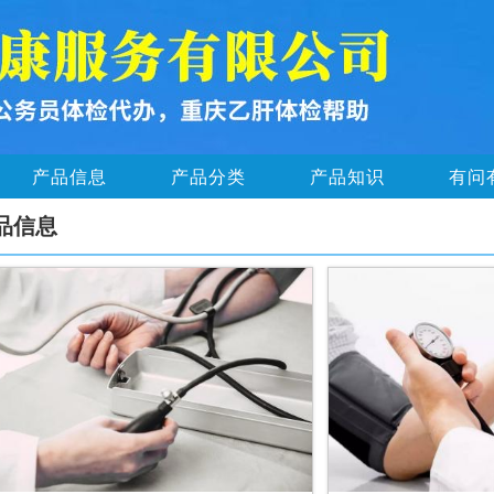
产品信息
产品分类
产品知识
有问
品信息