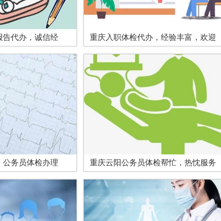
报告代办，诚信经
重庆入职体检代办，经验丰富，欢迎
，公务员体检办理
重庆云阳公务员体检帮忙，热忱服务