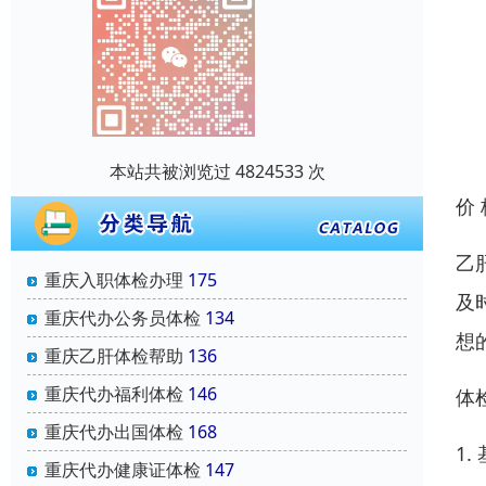
本站共被浏览过 4824533 次
价
乙
重庆入职体检办理
175
及
重庆代办公务员体检
134
想
重庆乙肝体检帮助
136
重庆代办福利体检
146
体
重庆代办出国体检
168
1
重庆代办健康证体检
147