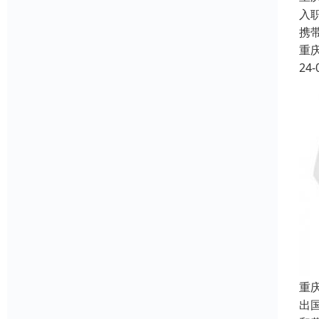
入
携
重
24-
重
出