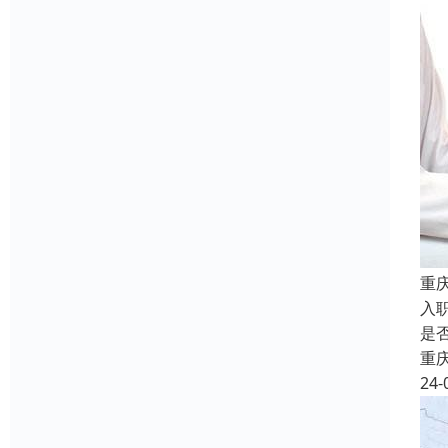
重
入
是
重
24-