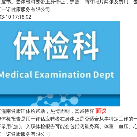
黄皮书。去体检时要带上身份证，护照，两寸照片两张及费用。
庆一诺健康服务有限公司
03-10 17:18:02
面议
庆潼南健康证体检帮助，热情周到，真诚待客
职体检报告是用于评估应聘者在身体上是否适合从事特定工作的
否录用他们。入职体检报告可能会包括测量身高、体重、血压、
庆一诺健康服务有限公司