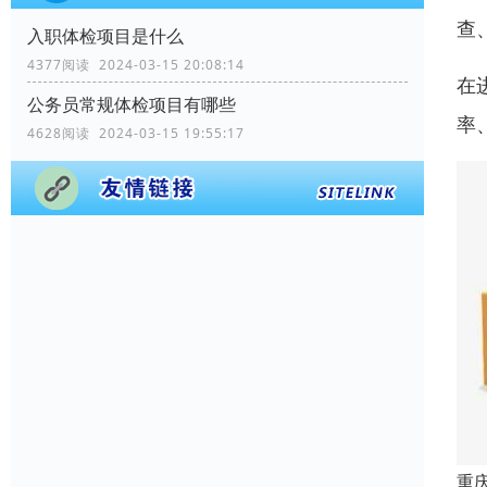
查
入职体检项目是什么
4377阅读 2024-03-15 20:08:14
在
公务员常规体检项目有哪些
率
4628阅读 2024-03-15 19:55:17
重