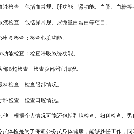
. 血液检查：包括血常规、肝功能、肾功能、血脂、血糖等
. 尿液检查：包括尿常规、尿微量白蛋白等项目。
. 心电图检查：检查心脏功能。
. 肺功能检查：检查呼吸系统功能。
. 腹部B超检查：检查腹部器官情况。
. 眼科检查：检查眼部情况。
. 牙科检查：检查口腔情况。
. 其他：根据个人情况可能还包括乳腺检查、妇科检查、
务员体检是为了保证公务员身体健康，能够胜任工作，同