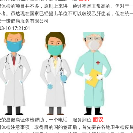
职体检的项目并不多，原则上来讲，通过率是非常高的。但对于
带者。虽然现在国家已经提出单位不可以歧视乙肝患者，但在统
庆一诺健康服务有限公司
03-10 17:21:01
面议
庆荣昌健康证体检帮助，一个电话，服务到位
国体检注意事项：取得目的国的签证后，首先要在各地卫生检疫