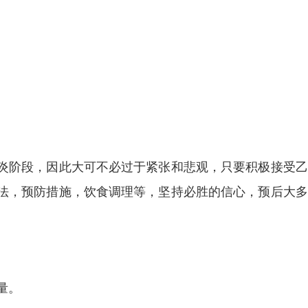
炎阶段，因此大可不必过于紧张和悲观，只要积极接受乙
法，预防措施，饮食调理等，坚持必胜的信心，预后大多
量。