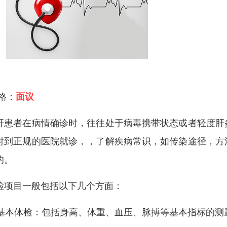
 格：
面议
肝患者在病情确诊时，往往处于病毒携带状态或者轻度肝
时到正规的医院就诊，，了解疾病常识，如传染途径，方
的。
检项目一般包括以下几个方面：
. 基本体检：包括身高、体重、血压、脉搏等基本指标的测