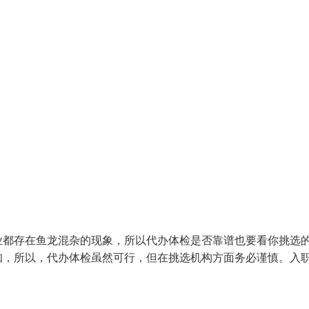
业都存在鱼龙混杂的现象，所以代办体检是否靠谱也要看你挑选
知，所以，代办体检虽然可行，但在挑选机构方面务必谨慎。入