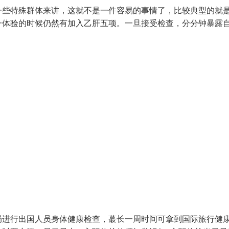
一些特殊群体来讲，这就不是一件容易的事情了，比较典型的就
一体验的时候仍然有加入乙肝五项。一旦接受检查，分分钟暴露
局进行出国人员身体健康检查，蕞长一周时间可拿到国际旅行健