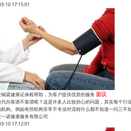
03-10 17:15:01
面议
庆铜梁健康证体检帮助，为客户提供优质的服务
检代办靠谱不靠谱呢？这是许多人比较担心的问题，其实每个行
的机构。例如有些机构非常不专业对流程什么都不知道一问三不
庆一诺健康服务有限公司
03-10 17:12:01