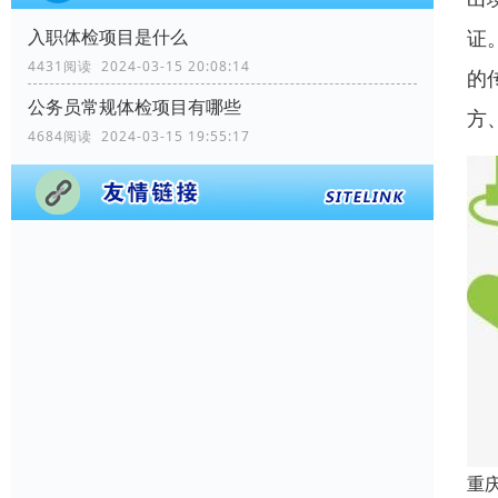
证
入职体检项目是什么
4431阅读 2024-03-15 20:08:14
的
公务员常规体检项目有哪些
方
4684阅读 2024-03-15 19:55:17
重