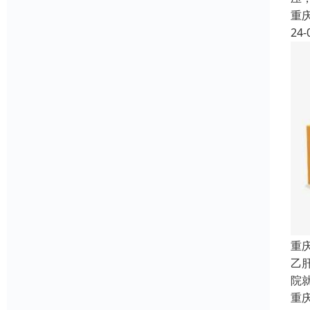
重
24-
重
乙
院
重