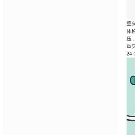
重
体
压
重
24-