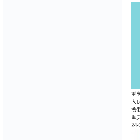
重
入
携
重
24-