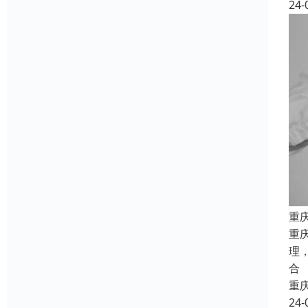
24-
重
重
理
合
重
24-