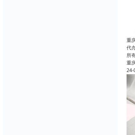
重
代
所
重
24-