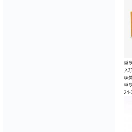
重
入
职
重
24-