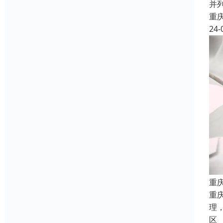
并
重
24-
重
重
理
区