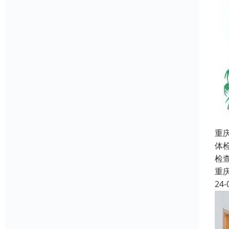
重
体
检
重
24-