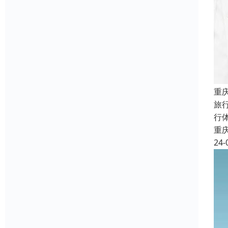
重
旅
行
重
24-