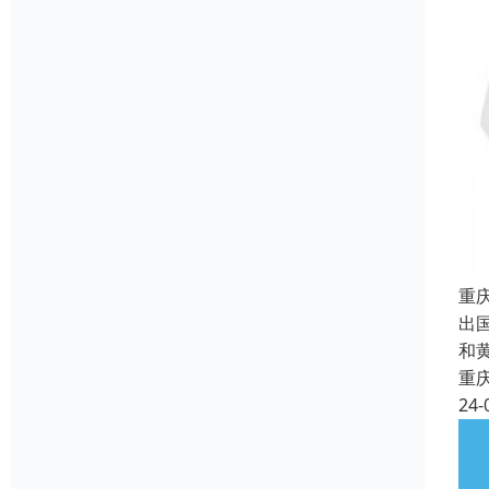
重
出
和
重
24-