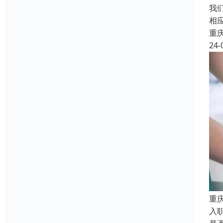
我
相
重
24-
重
入