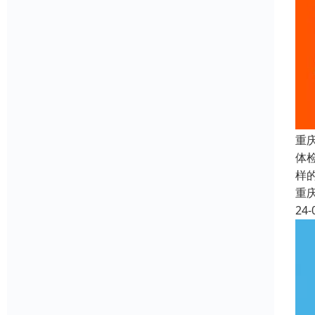
重
体
样
重
24-