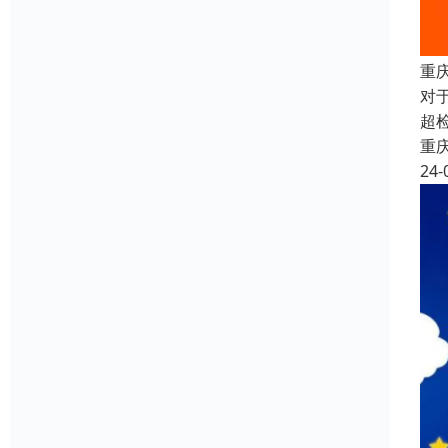
重
对
超
重
24-