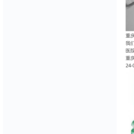
重
我
医
重
24-