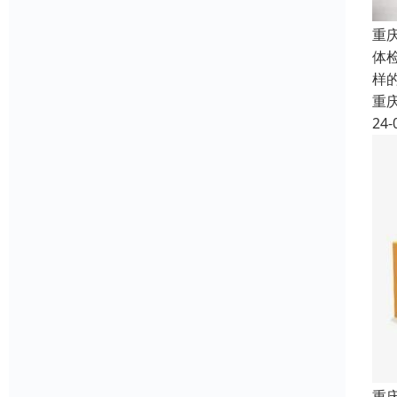
重
体
样
重
24-
重