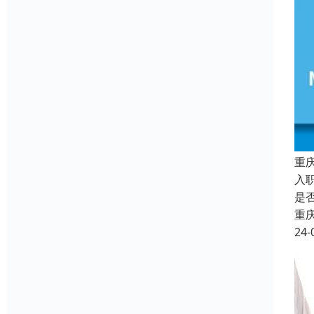
重
入
是
重
24-