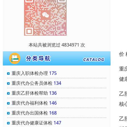
本站共被浏览过 4834971 次
价
重
重庆入职体检办理
175
健
重庆代办公务员体检
134
重庆乙肝体检帮助
136
乙肝
重庆代办福利体检
146
核心
重庆代办出国体检
168
乙
重庆代办健康证体检
147